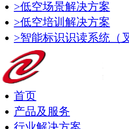
>低空场景解决方案
>低空培训解决方案
>智能标识识读系统（
首页
产品及服务
行业解决方案