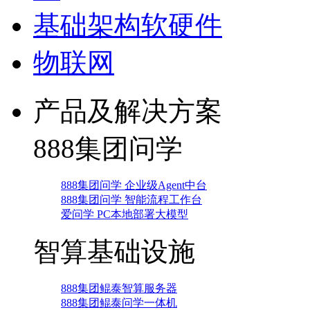
基础架构软硬件
物联网
产品及解决方案
888集团问学
888集团问学 企业级Agent中台
888集团问学 智能流程工作台
爱问学 PC本地部署大模型
智算基础设施
888集团鲲泰智算服务器
888集团鲲泰问学一体机