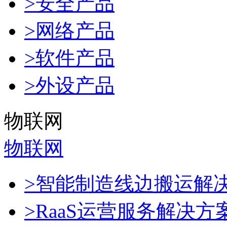
>安全产品
>网络产品
>软件产品
>外设产品
物联网
物联网
>智能制造线边搬运解
>RaaS运营服务解决方