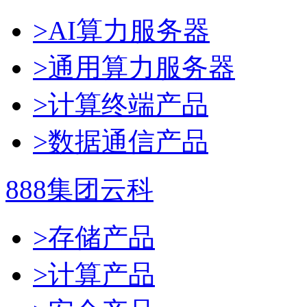
>AI算力服务器
>通用算力服务器
>计算终端产品
>数据通信产品
888集团云科
>存储产品
>计算产品