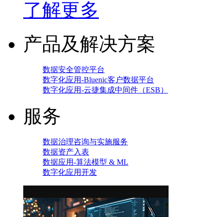
了解更多
产品及解决方案
数据安全管控平台
数字化应用-Bluenic客户数据平台
数字化应用-云捷集成中间件（ESB）
服务
数据治理咨询与实施服务
数据资产入表
数据应用-算法模型 & ML
数字化应用开发