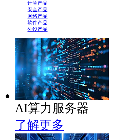
计算产品
安全产品
网络产品
软件产品
外设产品
AI算力服务器
了解更多