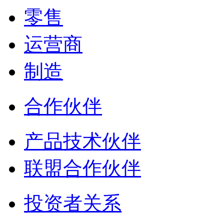
零售
运营商
制造
合作伙伴
产品技术伙伴
联盟合作伙伴
投资者关系