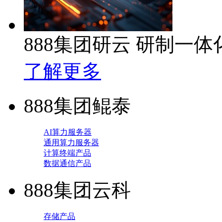
888集团研云 研制一
了解更多
888集团鲲泰
AI算力服务器
通用算力服务器
计算终端产品
数据通信产品
888集团云科
存储产品