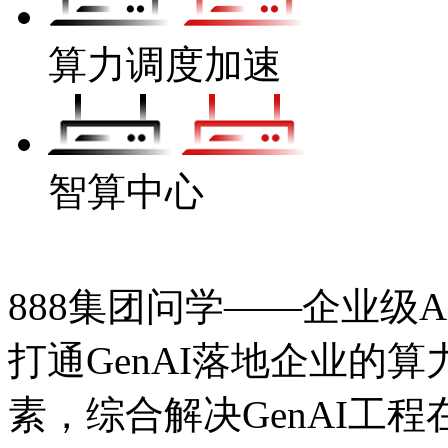
算力调度加速
智算中心
888集团问学——企业级Ag
打通GenAI落地企业的算力
素，综合解决GenAI工程在