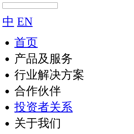
中
EN
首页
产品及服务
行业解决方案
合作伙伴
投资者关系
关于我们