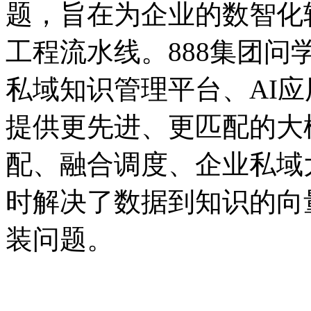
题，旨在为企业的数智
工程流水线。888集团问学
私域知识管理平台、AI
提供更先进、更匹配的大
配、融合调度、企业
时解决了数据到知识的向
装问题。