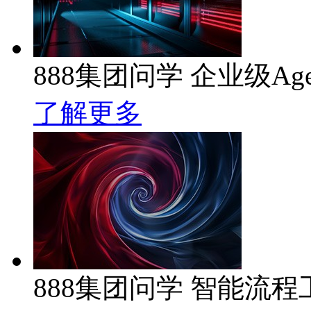
888集团问学 企业级Ag
了解更多
888集团问学 智能流程